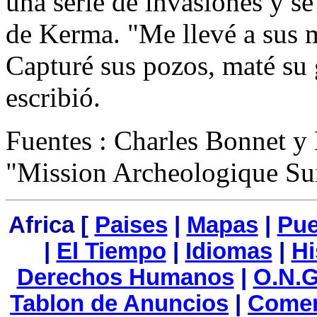
una serie de invasiones y se
de Kerma. "Me llevé a sus 
Capturé sus pozos, maté su
escribió.
Fuentes : Charles Bonnet y
"Mission Archeologique Su
Africa [
Paises
|
Mapas
|
Pue
|
El Tiempo
|
Idiomas
|
Hi
Derechos Humanos
|
O.N.G
Tablon de Anuncios
|
Comer