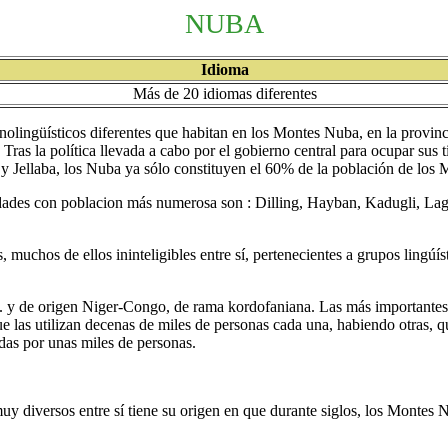
NUBA
Idioma
Más de 20 idiomas diferentes
ingüísticos diferentes que habitan en los Montes Nuba, en la provin
ras la política llevada a cabo por el gobierno central para ocupar sus ti
y Jellaba, los Nuba ya sólo constituyen el 60% de la población de lo
ades con poblacion más numerosa son : Dilling, Hayban, Kadugli, L
uchos de ellos ininteligibles entre sí, pertenecientes a grupos lingúíst
.. y de origen Niger-Congo, de rama kordofaniana. Las más importante
e las utilizan decenas de miles de personas cada una, habiendo otras, 
zadas por unas miles de personas.
diversos entre sí tiene su origen en que durante siglos, los Montes N