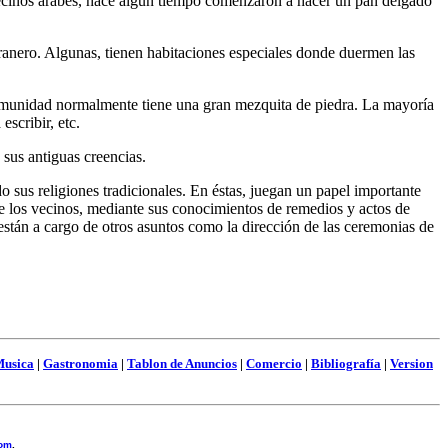
 vecinos árabes, hace algún tiempo comenzaron a hacer un pan delgado
ranero. Algunas, tienen habitaciones especiales donde duermen las
comunidad normalmente tiene una gran mezquita de piedra. La mayoría
scribir, etc.
sus antiguas creencias.
us religiones tradicionales. En éstas, juegan un papel importante
de los vecinos, mediante sus conocimientos de remedios y actos de
 están a cargo de otros asuntos como la dirección de las ceremonias de
usica
|
Gastronomia
|
Tablon de Anuncios
|
Comercio
|
Bibliografía
|
Version
com
.