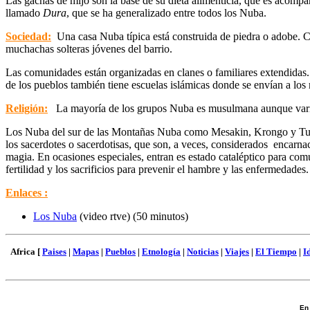
Las gachas de mijo son la base de su dieta alimenticia, que es acompa
llamado
Dura
, que se ha generalizado entre todos los Nuba.
Sociedad:
Una casa Nuba típica está construida de piedra o adobe. Ca
muchachas solteras jóvenes del barrio.
Las comunidades están organizadas en clanes o familiares extendidas
de los pueblos también tiene escuelas islámicas donde se envían a los
Religión:
La mayoría de los grupos Nuba es musulmana aunque varía 
Los Nuba del sur de las Montañas Nuba como Mesakin, Krongo y Tulish
los sacerdotes o sacerdotisas, que son, a veces, considerados encarna
magia. En ocasiones especiales, entran es estado cataléptico para comu
fertilidad y los sacrificios para prevenir el hambre y las enfermedades.
Enlaces :
Los Nuba
(video rtve) (50 minutos)
Africa [
Paises
|
Mapas
|
Pueblos
|
Etnología
|
Noticias
|
Viajes
|
El Tiempo
|
I
En