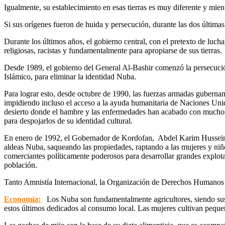
Igualmente, su establecimiento en esas tierras es muy diferente y mien
Si sus orígenes fueron de huida y persecución, durante las dos última
Durante los últimos años, el gobierno central, con el pretexto de luc
religiosas, racistas y fundamentalmente para apropiarse de sus tierras.
Desde 1989, el gobierno del General Al-Bashir comenzó la persecución
Islámico, para eliminar la identidad Nuba.
Para lograr esto, desde octubre de 1990, las fuerzas armadas guberna
impidiendo incluso el acceso a la ayuda humanitaria de Naciones Unid
desierto donde el hambre y las enfermedades han acabado con muchos 
para despojarlos de su identidad cultural.
En enero de 1992, el Gobernador de Kordofan, Abdel Karim Husseini d
aldeas Nuba, saqueando las propiedades, raptando a las mujeres y niño
comerciantes políticamente poderosos para desarrollar grandes explo
población.
Tanto Amnistía Internacional, la Organización de Derechos Humanos d
Economía:
Los Nuba son fundamentalmente agricultores, siendo sus cu
estos últimos dedicados al consumo local. Las mujeres cultivan peque