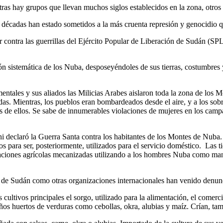
tras hay grupos que llevan muchos siglos establecidos en la zona, otros 
s décadas han estado sometidos a la más cruenta represión y genocidio 
har contra las guerrillas del Ejército Popular de Liberación de Sudán 
 sistemática de los Nuba, desposeyéndoles de sus tierras, costumbres y
mentales y sus aliados las Milicias Arabes aislaron toda la zona de los
as. Mientras, los pueblos eran bombardeados desde el aire, y a los sob
de ellos. Se sabe de innumerables violaciones de mujeres en los campa
eclaró la Guerra Santa contra los habitantes de los Montes de Nuba. 
s para ser, posteriormente, utilizados para el servicio doméstico. Las 
taciones agrícolas mecanizadas utilizando a los hombres Nuba como man
e Sudán como otras organizaciones internacionales han venido denuncia
ltivos principales el sorgo, utilizado para la alimentación, el comerci
ños huertos de verduras como cebollas, okra, alubias y maíz. Crían, ta