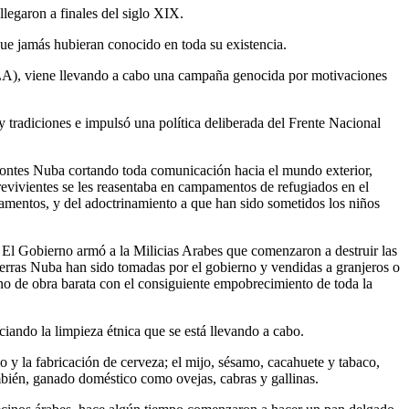
llegaron a finales del siglo XIX.
que jamás hubieran conocido en toda su existencia.
(SPLA), viene llevando a cabo una campaña genocida por motivaciones
 tradiciones e impulsó una política deliberada del Frente Nacional
 Montes Nuba cortando toda comunicación hacia el mundo exterior,
revivientes se les reasentaba en campamentos de refugiados en el
mentos, y del adoctrinamiento a que han sido sometidos los niños
El Gobierno armó a la Milicias Arabes que comenzaron a destruir las
tierras Nuba han sido tomadas por el gobierno y vendidas a granjeros o
o de obra barata con el consiguiente empobrecimiento de toda la
ndo la limpieza étnica que se está llevando a cabo.
o y la fabricación de cerveza; el mijo, sésamo, cacahuete y tabaco,
mbién, ganado doméstico como ovejas, cabras y gallinas.