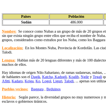
Paises
Población
Sudán
486.000
Nombre:
Se conoce como Nubas a un grupo de más de 20 grupos etnol
sin que exista ningún grupo entre ellos que reciba el nombre de Nuba. T
grupos, considerados como extraños por los Nuba, como los Baggara 
Localización:
En los Montes Nuba, Provincia de Kordofán. Las ciud
Talodi.
Lengua:
Hablan más de 20 lenguas diferentes y más de 100 dialectos, m
muchos de ellos.
Hay idiomas de origen Nilo-Sahariano, de ramas sudanesas, nubias, .
de hablantes son el
Dagik
,
Katcha, Kadugli
,
Koalib
,
Ngile
y
Tegali
qu
Afitti
,
Kadaro
,
Keiga
,
Ko
,
Logol
,
Liguri
,
Talodi
, ... apenas son utili
Pueblos vecinos:
Baggara
,
Beduinos
Historia:
Según parece, la diversidad grupos no muy numerosos y muy 
esclavos o gobiernos tiránicos.