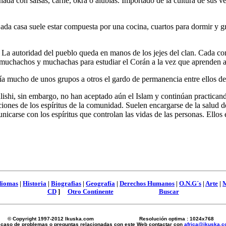
ñada con salsas, carne, okra o alubias. Importado de la cultura de sus
da casa suele estar compuesta por una cocina, cuartos para dormir y g
. La autoridad del pueblo queda en manos de los jejes del clan. Cada 
 muchachos y muchachas para estudiar el Corán a la vez que aprenden a e
mucho de unos grupos a otros el gardo de permanencia entre ellos de 
i, sin embargo, no han aceptado aún el Islam y continúan practicando s
ciones de los espíritus de la comunidad. Suelen encargarse de la salud 
nicarse con los espíritus que controlan las vidas de las personas. Ellos
diomas
|
Historia
|
Biografias
|
Geografía
|
Derechos Humanos
|
O.N.G´s
|
Arte
|
M
CD
]
Otro Continente
Buscar
© Copyright 1997-2012 Ikuska.com Resolución optima : 1024x768
 caso de problemas o preguntas relacionadas con este Web contactar con
africa@ikuska.