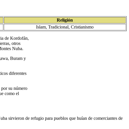
Religión
Islam, Tradicional, Cristianismo
cia de Kordofán,
erras, otros
s Montes Nuba.
agawa, Buram y
icos diferentes
s por su número
que como el
uba sirvieron de refugio para pueblos que huían de comerciantes de