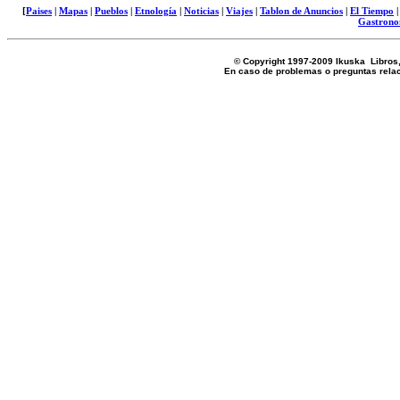
[
Paises
|
Mapas
|
Pueblos
|
Etnología
|
Noticias
|
Viajes
|
Tablon de Anuncios
|
El Tiempo
Gastrono
© Copyright 1997-2009 Ikuska
En caso de problemas o preguntas rela