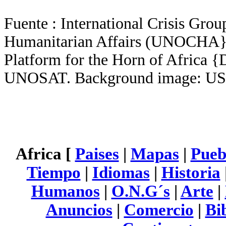
Fuente : International Crisis Gro
Humanitarian Affairs (UNOCH
Platform for the Horn of Africa 
UNOSAT. Background image: U
Africa [
Paises
|
Mapas
|
Pueb
Tiempo
|
Idiomas
|
Historia
Humanos
|
O.N.G´s
|
Arte
|
Anuncios
|
Comercio
|
Bi